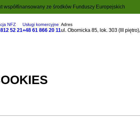
ookies
kt współfinansowany ze środków Funduszy Europejskich
yką prywatności
acja NFZ
Usługi komercyjne
Adres
 812 52 21
+48 61 866 20 11
ul. Obornicka 85, lok. 303 (III piętr
Strefa pacjenta
Programy profilaktyczne
Aktual
COOKIES