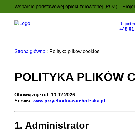
Polityka plików c
Wsparcie podstawowej opieki zdrowotnej (POZ) – Proje
Zapraszamy do zapoznania się z naszą polit
Rejestr
+48 61
O nas
Usługi
Kadra
Cennik
Strona główna
Polityka plików cookies
POLITYKA PLIKÓW 
Obowiązuje od: 13.02.2026
Serwis:
www.przychodniasucholeska.pl
1. Administrator