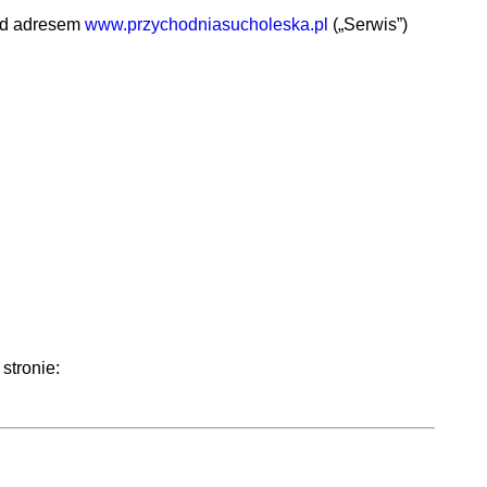
pod adresem
www.przychodniasucholeska.pl
(„Serwis”)
stronie: