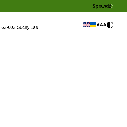
Sprawdź
A
AA
o), 62-002 Suchy Las
ności
Kontakt
Zostań naszym pacjentem